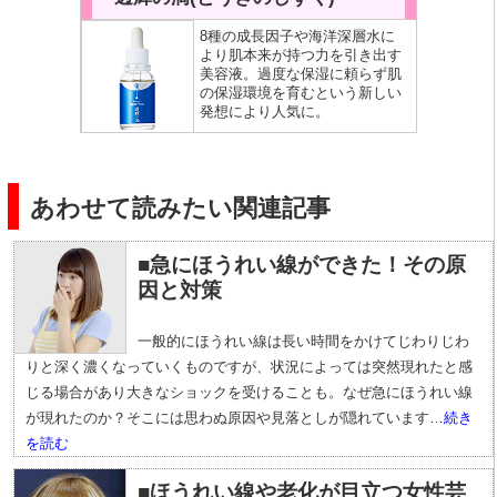
8種の成長因子や海洋深層水に
より肌本来が持つ力を引き出す
美容液。過度な保湿に頼らず肌
の保湿環境を育むという新しい
発想により人気に。
あわせて読みたい関連記事
■急にほうれい線ができた！その原
因と対策
一般的にほうれい線は長い時間をかけてじわりじわ
りと深く濃くなっていくものですが、状況によっては突然現れたと感
じる場合があり大きなショックを受けることも。なぜ急にほうれい線
が現れたのか？そこには思わぬ原因や見落としが隠れています…
続き
を読む
■ほうれい線や老化が目立つ女性芸