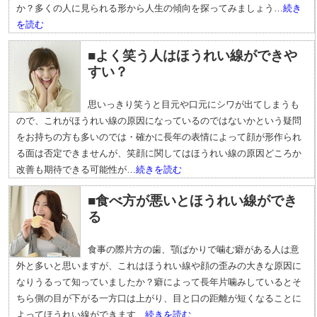
か？多くの人に見られる形から人生の傾向を探ってみましょう…
続き
を読む
■よく笑う人はほうれい線ができや
すい？
思いっきり笑うと目元や口元にシワが出てしまうも
ので、これがほうれい線の原因になっているのではないかという疑問
をお持ちの方も多いのでは・確かに長年の表情によって顔が形作られ
る面は否定できませんが、笑顔に関してはほうれい線の原因どころか
改善も期待できる可能性が…
続きを読む
■食べ方が悪いとほうれい線ができ
る
食事の際片方の歯、顎ばかりで噛む癖がある人は意
外と多いと思いますが、これはほうれい線や顔の歪みの大きな原因に
なりうるって知っていましたか？癖によって長年片噛みしているとそ
ちら側の目が下がる一方口は上がり、目と口の距離が短くなることに
よってほうれい線ができます…
続きを読む