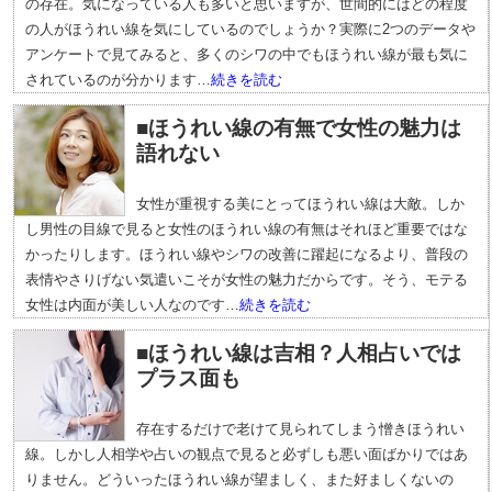
の存在。気になっている人も多いと思いますが、世間的にはどの程度
の人がほうれい線を気にしているのでしょうか？実際に2つのデータや
アンケートで見てみると、多くのシワの中でもほうれい線が最も気に
されているのが分かります…
続きを読む
■ほうれい線の有無で女性の魅力は
語れない
女性が重視する美にとってほうれい線は大敵。しか
し男性の目線で見ると女性のほうれい線の有無はそれほど重要ではな
かったりします。ほうれい線やシワの改善に躍起になるより、普段の
表情やさりげない気遣いこそが女性の魅力だからです。そう、モテる
女性は内面が美しい人なのです…
続きを読む
■ほうれい線は吉相？人相占いでは
プラス面も
存在するだけで老けて見られてしまう憎きほうれい
線。しかし人相学や占いの観点で見ると必ずしも悪い面ばかりではあ
りません。どういったほうれい線が望ましく、また好ましくないの