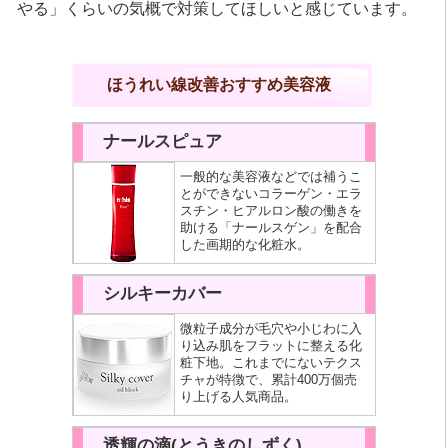
やる」くらいの気概で対策してほしいと感じています。
ほうれい線改善おすすめ美容液
ナールスピュア
一般的な美容液などでは補うこ
とができないコラーゲン・エラ
スチン・ヒアルロン酸の働きを
助ける「ナールスゲン」を配合
した画期的な化粧水。
シルキーカバー
微粒子成分が毛穴や小じわに入
り込み肌をフラットに整える化
粧下地。これまでにないテクス
チャが特徴で、累計400万個売
り上げる人気商品。
透輝の滴(とうきのしずく)