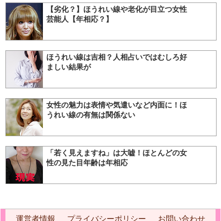
【劣化？】ほうれい線や老化が目立つ女性
芸能人【年相応？】
ほうれい線は吉相？人相占いではむしろ好
ましい結果が
女性の魅力は表情や気遣いなど内面に！ほ
うれい線の有無は関係ない
「若く見えますね」は大嘘！ほとんどの女
性の見た目年齢は年相応
運営者情報
プライバシーポリシー
お問い合わせ