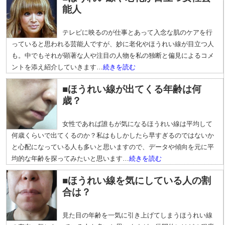
能人
テレビに映るのが仕事とあって入念な肌のケアを行
っていると思われる芸能人ですが、妙に老化やほうれい線が目立つ人
も。中でもそれが顕著な人や注目の人物を私の独断と偏見によるコメ
ントを添え紹介していきます…
続きを読む
■ほうれい線が出てくる年齢は何
歳？
女性であれば誰もが気になるほうれい線は平均して
何歳くらいで出てくるのか？私はもしかしたら早すぎるのではないか
と心配になっている人も多いと思いますので、データや傾向を元に平
均的な年齢を探ってみたいと思います…
続きを読む
■ほうれい線を気にしている人の割
合は？
見た目の年齢を一気に引き上げてしまうほうれい線