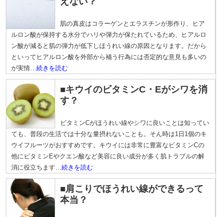
えない？
肌の真皮はコラーゲンとエラスチンが形作り、ヒア
ルロン酸が保持する水分でハリや弾力が保たれているため、ヒアルロ
ン酸が減ると肌の弾力が低下しほうれい線の原因となります。だから
といってヒアルロン酸を外部から補う行為には否定的な意見も多いの
が実情…
続きを読む
■キウイのビタミンC・Eがシワを消
す？
ビタミンCがほうれい線やシワに良いことは知ってい
ても、普段の生活では十分な量摂れないことも。そん時は1日1個のキ
ウイフルーツがおすすめです。キウイには非常に豊富なビタミンCの
他にビタミンEやクエン酸など美容に良い成分が多く肌トラブルの解
消に役立ちます…
続きを読む
■肩こりでほうれい線ができるって
本当？