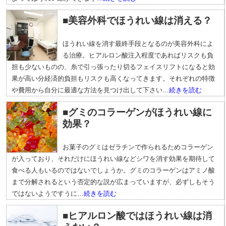
■美容外科でほうれい線は消える？
ほうれい線を消す最終手段となるのが美容外科によ
る治療。ヒアルロン酸注入程度であればリスクも負
担も少ないものの、糸で引っ張ったり切るフェイスリフトになると効
果が高い分経済的負担もリスクも高くなってきます。それぞれの特徴
や費用から自分に最適な方法を見つけ出して下さい…
続きを読む
■グミのコラーゲンがほうれい線に
効果？
お菓子のグミはゼラチンで作られるためコラーゲン
が入っており、それだけにほうれい線などシワを消す効果を期待して
食べる人もいるのではないでしょうか。グミのコラーゲンはアミノ酸
まで分解されるという否定的な説が広まっていますが、必ずしもそう
ではないようですうに…
続きを読む
■ヒアルロン酸ではほうれい線は消