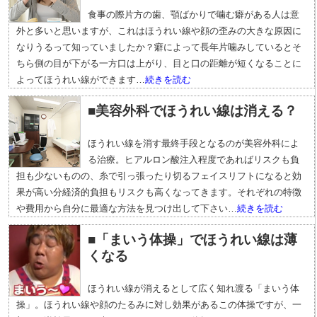
食事の際片方の歯、顎ばかりで噛む癖がある人は意
外と多いと思いますが、これはほうれい線や顔の歪みの大きな原因に
なりうるって知っていましたか？癖によって長年片噛みしているとそ
ちら側の目が下がる一方口は上がり、目と口の距離が短くなることに
よってほうれい線ができます…
続きを読む
■美容外科でほうれい線は消える？
ほうれい線を消す最終手段となるのが美容外科によ
る治療。ヒアルロン酸注入程度であればリスクも負
担も少ないものの、糸で引っ張ったり切るフェイスリフトになると効
果が高い分経済的負担もリスクも高くなってきます。それぞれの特徴
や費用から自分に最適な方法を見つけ出して下さい…
続きを読む
■「まいう体操」でほうれい線は薄
くなる
ほうれい線が消えるとして広く知れ渡る「まいう体
操」。ほうれい線や顔のたるみに対し効果があるこの体操ですが、一