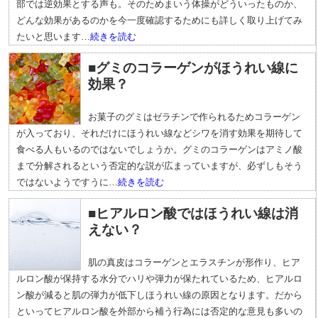
部では逆効果とする声も。そのためまいう体操がどういったものか、
どんな効果があるのかを今一度確認するためにも詳しく取り上げてみ
たいと思います…
続きを読む
■グミのコラーゲンがほうれい線に
効果？
お菓子のグミはゼラチンで作られるためコラーゲン
が入っており、それだけにほうれい線などシワを消す効果を期待して
食べる人もいるのではないでしょうか。グミのコラーゲンはアミノ酸
まで分解されるという否定的な説が広まっていますが、必ずしもそう
ではないようですうに…
続きを読む
■ヒアルロン酸ではほうれい線は消
えない？
肌の真皮はコラーゲンとエラスチンが形作り、ヒア
ルロン酸が保持する水分でハリや弾力が保たれているため、ヒアルロ
ン酸が減ると肌の弾力が低下しほうれい線の原因となります。だから
といってヒアルロン酸を外部から補う行為には否定的な意見も多いの