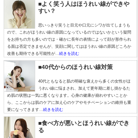
■よく笑う人はほうれい線ができや
すい？
思いっきり笑うと目元や口元にシワが出てしまうも
ので、これがほうれい線の原因になっているのではないかという疑問
をお持ちの方も多いのでは・確かに長年の表情によって顔が形作られ
る面は否定できませんが、笑顔に関してはほうれい線の原因どころか
改善も期待できる可能性が…
続きを読む
■40代からのほうれい線対策
40代ともなると肌の明確な衰えから多くの女性がほ
うれい線に悩まされ、加えて更年期に差し掛かるた
め肌の状態は一気に悪くなります。心身の健康が崩れやすいことか
ら、ここからは肌のケアに加え心のケアやモチベーションの維持も重
要になってきます…
続きを読む
■食べ方が悪いとほうれい線ができ
る