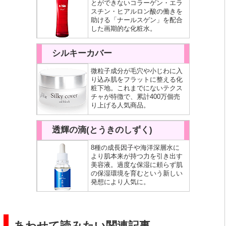
とができないコラーゲン・エラ
スチン・ヒアルロン酸の働きを
助ける「ナールスゲン」を配合
した画期的な化粧水。
シルキーカバー
微粒子成分が毛穴や小じわに入
り込み肌をフラットに整える化
粧下地。これまでにないテクス
チャが特徴で、累計400万個売
り上げる人気商品。
透輝の滴(とうきのしずく)
8種の成長因子や海洋深層水に
より肌本来が持つ力を引き出す
美容液。過度な保湿に頼らず肌
の保湿環境を育むという新しい
発想により人気に。
あわせて読みたい関連記事