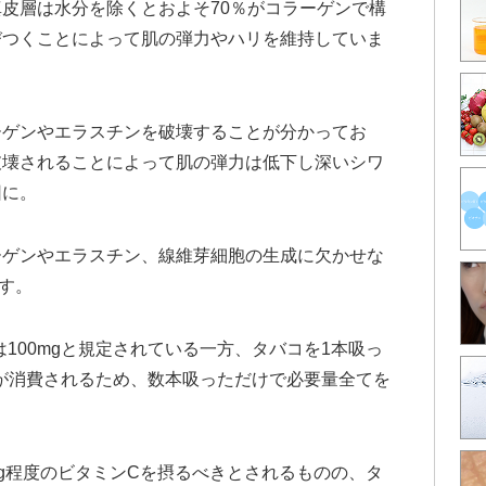
皮層は水分を除くとおよそ70％がコラーゲンで構
びつくことによって肌の弾力やハリを維持していま
ーゲンやエラスチンを破壊することが分かってお
破壊されることによって肌の弾力は低下し深いシワ
因に。
ーゲンやエラスチン、線維芽細胞の生成に欠かせな
す。
100mgと規定されている一方、タバコを1本吸っ
ンCが消費されるため、数本吸っただけで必要量全てを
。
mg程度のビタミンCを摂るべきとされるものの、タ