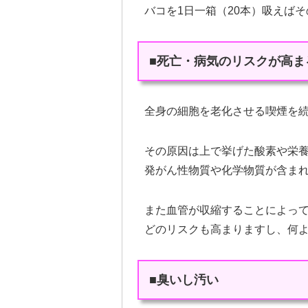
バコを1日一箱（20本）吸えば
■死亡・病気のリスクが高ま
全身の細胞を老化させる喫煙を
その原因は上で挙げた酸素や栄
発がん性物質や化学物質が含ま
また血管が収縮することによっ
どのリスクも高まりますし、何
■臭いし汚い