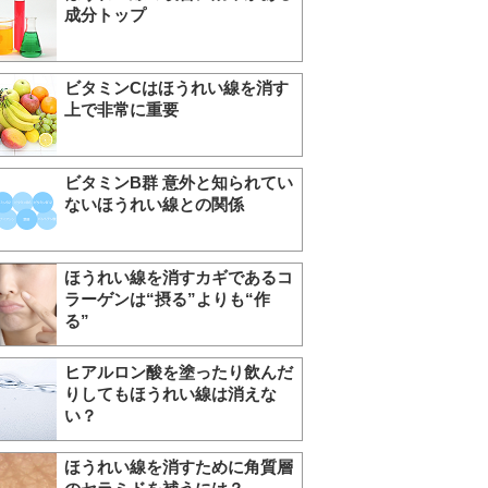
成分トップ
ビタミンCはほうれい線を消す
上で非常に重要
ビタミンB群 意外と知られてい
ないほうれい線との関係
ほうれい線を消すカギであるコ
ラーゲンは“摂る”よりも“作
る”
ヒアルロン酸を塗ったり飲んだ
りしてもほうれい線は消えな
い？
ほうれい線を消すために角質層