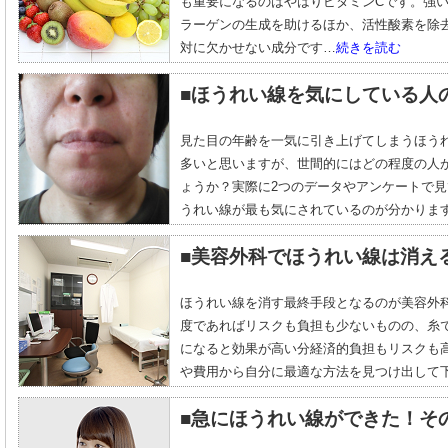
も重要になるのはやはりビタミンCです。強
ラーゲンの生成を助けるほか、活性酸素を除
対に欠かせない成分です…
続きを読む
■ほうれい線を気にしている人
見た目の年齢を一気に引き上げてしまうほう
多いと思いますが、世間的にはどの程度の人
ょうか？実際に2つのデータやアンケートで
うれい線が最も気にされているのが分かりま
■美容外科でほうれい線は消え
ほうれい線を消す最終手段となるのが美容外
度であればリスクも負担も少ないものの、糸
になると効果が高い分経済的負担もリスクも
や費用から自分に最適な方法を見つけ出して
■急にほうれい線ができた！そ