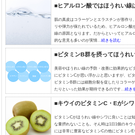
■ヒアルロン酸ではほうれい線
肌の真皮はコラーゲンとエラスチンが形作り
リや弾力が保たれているため、ヒアルロン酸
線の原因となります。だからといってヒアル
的な意見も多いのが実情…
続きを読む
■ビタミンB群を摂ってほうれ
美容やほうれい線の予防・改善に効果的なビ
にビタミンCが思い浮かぶと思いますが、ビ
ビタミンB群には細胞分裂を促したりコラー
たりといった効果が期待できるのです…
続き
■キウイのビタミンC・Eがシ
ビタミンCがほうれい線やシワに良いことは
な量摂れないことも。そん時は1日1個のキウ
には非常に豊富なビタミンCの他にビタミン