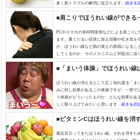
多く肌トラブルの解消に役立ちます…
続きを
■肩こりでほうれい線ができる
PCやスマホの長時間使用などによる肩こり
ます。重くだるい症状に加え頭痛や吐き気を
が、ほうれい線など肌の衰えの原因になるこ
してくるのか、そのメカニズムと対処法に迫
■「まいう体操」でほうれい線
ほうれい線が消えるとして広く知れ渡る「ま
みに対し効果があるこの体操ですが、一部で
う体操がどういったものか、どんな効果があ
しく取り上げてみたいと思います…
続きを読
■ビタミンCはほうれい線を消
最近目立ってきたほうれい線。それを消すた