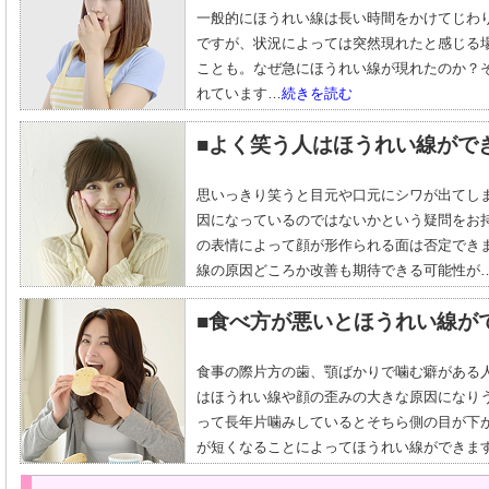
一般的にほうれい線は長い時間をかけてじわ
ですが、状況によっては突然現れたと感じる
ことも。なぜ急にほうれい線が現れたのか？
れています…
続きを読む
■よく笑う人はほうれい線がで
思いっきり笑うと目元や口元にシワが出てし
因になっているのではないかという疑問をお
の表情によって顔が形作られる面は否定でき
線の原因どころか改善も期待できる可能性が
■食べ方が悪いとほうれい線が
食事の際片方の歯、顎ばかりで噛む癖がある
はほうれい線や顔の歪みの大きな原因になり
って長年片噛みしているとそちら側の目が下
が短くなることによってほうれい線ができま