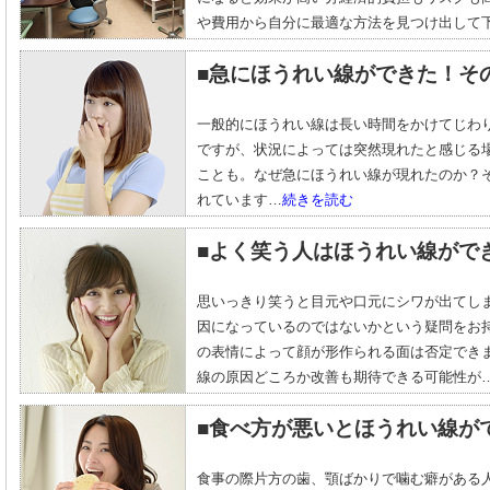
や費用から自分に最適な方法を見つけ出して
■急にほうれい線ができた！そ
一般的にほうれい線は長い時間をかけてじわ
ですが、状況によっては突然現れたと感じる
ことも。なぜ急にほうれい線が現れたのか？
れています…
続きを読む
■よく笑う人はほうれい線がで
思いっきり笑うと目元や口元にシワが出てし
因になっているのではないかという疑問をお
の表情によって顔が形作られる面は否定でき
線の原因どころか改善も期待できる可能性が
■食べ方が悪いとほうれい線が
食事の際片方の歯、顎ばかりで噛む癖がある