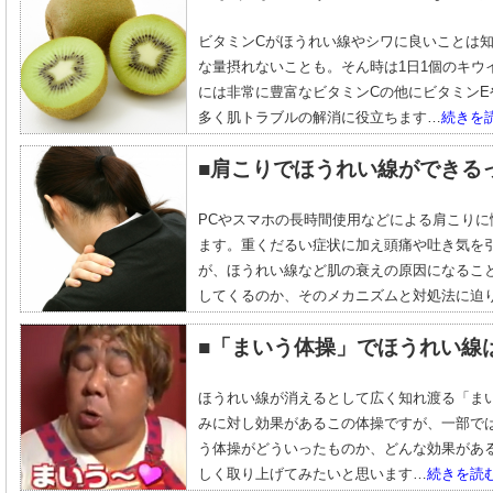
ビタミンCがほうれい線やシワに良いことは
な量摂れないことも。そん時は1日1個のキウ
には非常に豊富なビタミンCの他にビタミン
多く肌トラブルの解消に役立ちます…
続きを
■肩こりでほうれい線ができる
PCやスマホの長時間使用などによる肩こり
ます。重くだるい症状に加え頭痛や吐き気を
が、ほうれい線など肌の衰えの原因になるこ
してくるのか、そのメカニズムと対処法に迫
■「まいう体操」でほうれい線
ほうれい線が消えるとして広く知れ渡る「ま
みに対し効果があるこの体操ですが、一部で
う体操がどういったものか、どんな効果があ
しく取り上げてみたいと思います…
続きを読