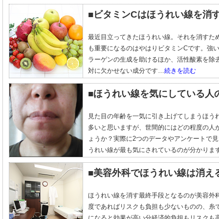
■ビタミンCはほうれい線を消
最近目立ってきたほうれい線。それを消すた
も重要になるのはやはりビタミンCです。強
ラーゲンの生成を助けるほか、活性酸素を除
対に欠かせない成分です…
続きを読む
■ほうれい線を気にしている人
見た目の年齢を一気に引き上げてしまうほう
多いと思いますが、世間的にはどの程度の人
ょうか？実際に2つのデータやアンケートで
うれい線が最も気にされているのが分かりま
■美容外科でほうれい線は消え
ほうれい線を消す最終手段となるのが美容外
度であればリスクも負担も少ないものの、糸
になると効果が高い分経済的負担もリスクも