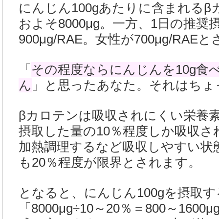
にんじん100gあたりに含まれる
およそ8000μg。一方、1日の推
900μg/RAE。女性が700μg/RA
「
その程度ならにんじんを10g食
ん
」と思ったあなた。それはちょ
βカロテンは吸収されにくい栄養
摂取した量の10％程度しか吸収さ
加熱調理するなど吸収しやすい状
も20％程度が限界とされます。
となると、にんじん100gを摂取
「8000μg÷10～20％＝800～16