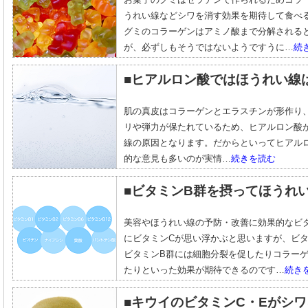
うれい線などシワを消す効果を期待して食べ
グミのコラーゲンはアミノ酸まで分解される
が、必ずしもそうではないようですうに…
続
■ヒアルロン酸ではほうれい線
肌の真皮はコラーゲンとエラスチンが形作り
リや弾力が保たれているため、ヒアルロン酸
線の原因となります。だからといってヒアル
的な意見も多いのが実情…
続きを読む
■ビタミンB群を摂ってほうれ
美容やほうれい線の予防・改善に効果的なビ
にビタミンCが思い浮かぶと思いますが、ビ
ビタミンB群には細胞分裂を促したりコラー
たりといった効果が期待できるのです…
続き
■キウイのビタミンC・Eがシ