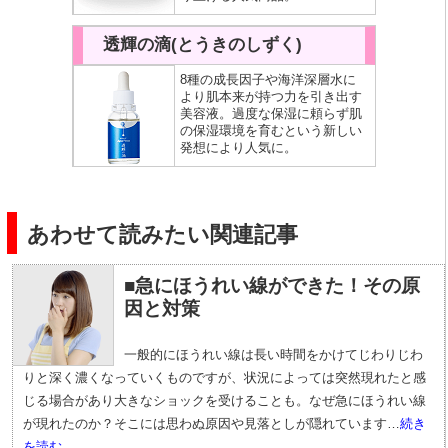
透輝の滴(とうきのしずく)
8種の成長因子や海洋深層水に
より肌本来が持つ力を引き出す
美容液。過度な保湿に頼らず肌
の保湿環境を育むという新しい
発想により人気に。
あわせて読みたい関連記事
■急にほうれい線ができた！その原
因と対策
一般的にほうれい線は長い時間をかけてじわりじわ
りと深く濃くなっていくものですが、状況によっては突然現れたと感
じる場合があり大きなショックを受けることも。なぜ急にほうれい線
が現れたのか？そこには思わぬ原因や見落としが隠れています…
続き
を読む