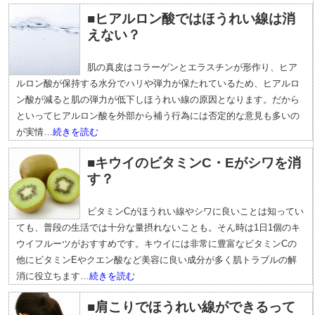
■ヒアルロン酸ではほうれい線は消
えない？
肌の真皮はコラーゲンとエラスチンが形作り、ヒア
ルロン酸が保持する水分でハリや弾力が保たれているため、ヒアルロ
ン酸が減ると肌の弾力が低下しほうれい線の原因となります。だから
といってヒアルロン酸を外部から補う行為には否定的な意見も多いの
が実情…
続きを読む
■キウイのビタミンC・Eがシワを消
す？
ビタミンCがほうれい線やシワに良いことは知ってい
ても、普段の生活では十分な量摂れないことも。そん時は1日1個のキ
ウイフルーツがおすすめです。キウイには非常に豊富なビタミンCの
他にビタミンEやクエン酸など美容に良い成分が多く肌トラブルの解
消に役立ちます…
続きを読む
■肩こりでほうれい線ができるって