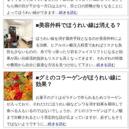
ちら側の目が下がる一方口は上がり、目と口の距離が短くなることに
よってほうれい線ができます…
続きを読む
■美容外科でほうれい線は消える？
ほうれい線を消す最終手段となるのが美容外科によ
る治療。ヒアルロン酸注入程度であればリスクも負
担も少ないものの、糸で引っ張ったり切るフェイスリフトになると効
果が高い分経済的負担もリスクも高くなってきます。それぞれの特徴
や費用から自分に最適な方法を見つけ出して下さい…
続きを読む
■グミのコラーゲンがほうれい線に
効果？
お菓子のグミはゼラチンで作られるためコラーゲン
が入っており、それだけにほうれい線などシワを消す効果を期待して
食べる人もいるのではないでしょうか。グミのコラーゲンはアミノ酸
まで分解されるという否定的な説が広まっていますが、必ずしもそう
ではないようですうに…
続きを読む