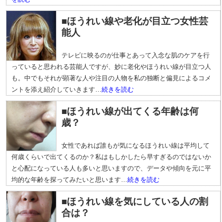
■ほうれい線や老化が目立つ女性芸
能人
テレビに映るのが仕事とあって入念な肌のケアを行
っていると思われる芸能人ですが、妙に老化やほうれい線が目立つ人
も。中でもそれが顕著な人や注目の人物を私の独断と偏見によるコメ
ントを添え紹介していきます…
続きを読む
■ほうれい線が出てくる年齢は何
歳？
女性であれば誰もが気になるほうれい線は平均して
何歳くらいで出てくるのか？私はもしかしたら早すぎるのではないか
と心配になっている人も多いと思いますので、データや傾向を元に平
均的な年齢を探ってみたいと思います…
続きを読む
■ほうれい線を気にしている人の割
合は？