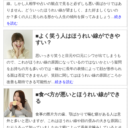
線。しかし人相学や占いの観点で見ると必ずしも悪い面ばかりではあ
りません。どういったほうれい線が望ましく、また好ましくないの
か？多くの人に見られる形から人生の傾向を探ってみましょう…
続き
を読む
■よく笑う人はほうれい線ができや
すい？
思いっきり笑うと目元や口元にシワが出てしまうも
ので、これがほうれい線の原因になっているのではないかという疑問
をお持ちの方も多いのでは・確かに長年の表情によって顔が形作られ
る面は否定できませんが、笑顔に関してはほうれい線の原因どころか
改善も期待できる可能性が…
続きを読む
■食べ方が悪いとほうれい線ができ
る
食事の際片方の歯、顎ばかりで噛む癖がある人は意
外と多いと思いますが、これはほうれい線や顔の歪みの大きな原因に
なりうるって知っていましたか？癖によって長年片噛みしているとそ