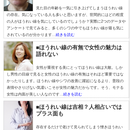
見た目の年齢を一気に引き上げてしまうほうれい線
の存在。気になっている人も多いと思いますが、世間的にはどの程度
の人がほうれい線を気にしているのでしょうか？実際に2つのデータや
アンケートで見てみると、多くのシワの中でもほうれい線が最も気に
されているのが分かります…
続きを読む
■ほうれい線の有無で女性の魅力は
語れない
女性が重視する美にとってほうれい線は大敵。しか
し男性の目線で見ると女性のほうれい線の有無はそれほど重要ではな
かったりします。ほうれい線やシワの改善に躍起になるより、普段の
表情やさりげない気遣いこそが女性の魅力だからです。そう、モテる
女性は内面が美しい人なのです…
続きを読む
■ほうれい線は吉相？人相占いでは
プラス面も
存在するだけで老けて見られてしまう憎きほうれい