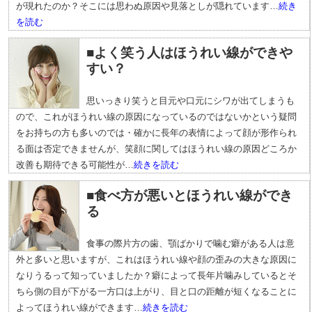
が現れたのか？そこには思わぬ原因や見落としが隠れています…
続き
を読む
■よく笑う人はほうれい線ができや
すい？
思いっきり笑うと目元や口元にシワが出てしまうも
ので、これがほうれい線の原因になっているのではないかという疑問
をお持ちの方も多いのでは・確かに長年の表情によって顔が形作られ
る面は否定できませんが、笑顔に関してはほうれい線の原因どころか
改善も期待できる可能性が…
続きを読む
■食べ方が悪いとほうれい線ができ
る
食事の際片方の歯、顎ばかりで噛む癖がある人は意
外と多いと思いますが、これはほうれい線や顔の歪みの大きな原因に
なりうるって知っていましたか？癖によって長年片噛みしているとそ
ちら側の目が下がる一方口は上がり、目と口の距離が短くなることに
よってほうれい線ができます…
続きを読む