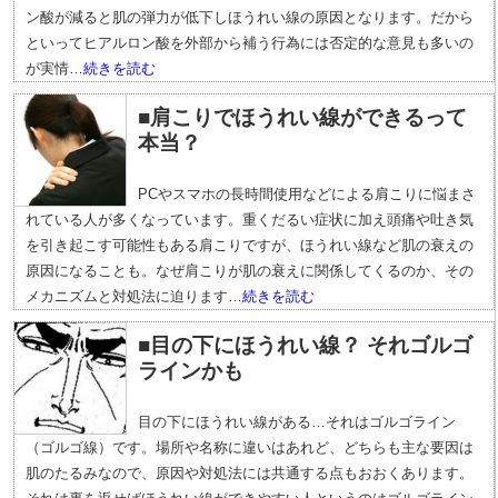
ン酸が減ると肌の弾力が低下しほうれい線の原因となります。だから
といってヒアルロン酸を外部から補う行為には否定的な意見も多いの
が実情…
続きを読む
■肩こりでほうれい線ができるって
本当？
PCやスマホの長時間使用などによる肩こりに悩まさ
れている人が多くなっています。重くだるい症状に加え頭痛や吐き気
を引き起こす可能性もある肩こりですが、ほうれい線など肌の衰えの
原因になることも。なぜ肩こりが肌の衰えに関係してくるのか、その
メカニズムと対処法に迫ります…
続きを読む
■目の下にほうれい線？ それゴルゴ
ラインかも
目の下にほうれい線がある…それはゴルゴライン
（ゴルゴ線）です。場所や名称に違いはあれど、どちらも主な要因は
肌のたるみなので、原因や対処法には共通する点もおおくあります。