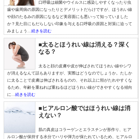
口呼吸は細菌やウイルスに感染しやすくなったり虫
歯や歯周病の原因になったりとデメリットだらけですが、ほうれい線
や顔のたるみの原因になるなど美容面にも悪いって知っていました
か？見た目にもだらしない印象を与える口呼吸の原因と対策に迫って
みましょう…
続きを読む
■太るとほうれい線は消える？深く
なる？
太ると顔の皮膚や皮が伸ばされてほうれい線やシワ
が消えるなんて話もありますが、実際はどうなのでしょうか。たしか
に太ることで皮膚は伸ばされるものの、それ以上に頬がたれやすくな
るため、年齢を重ねれば重ねるほどほうれい線ができやすくなる傾向
に…
続きを読む
■ヒアルロン酸ではほうれい線は消
えない？
肌の真皮はコラーゲンとエラスチンが形作り、ヒア
ルロン酸が保持する水分でハリや弾力が保たれているため、ヒアルロ