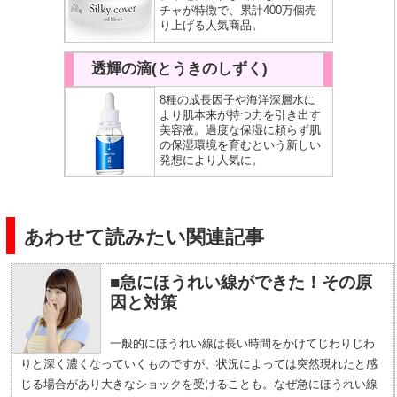
チャが特徴で、累計400万個売
り上げる人気商品。
透輝の滴(とうきのしずく)
8種の成長因子や海洋深層水に
より肌本来が持つ力を引き出す
美容液。過度な保湿に頼らず肌
の保湿環境を育むという新しい
発想により人気に。
あわせて読みたい関連記事
■急にほうれい線ができた！その原
因と対策
一般的にほうれい線は長い時間をかけてじわりじわ
りと深く濃くなっていくものですが、状況によっては突然現れたと感
じる場合があり大きなショックを受けることも。なぜ急にほうれい線